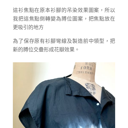
這衫焦點在原本衫腳的吊染效果圖案，所以
我把這焦點倒轉變為膊位圖案，把焦點放在
更吸引的地方
為了保存原有衫腳彎線及製造前中領型，把
新的膊位交疊形成花瓣效果。