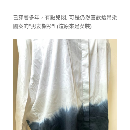
已穿著多年，有點兒悶, 可是仍然喜歡這吊染
圖案的"男友襯衫"! (這原來是女裝)