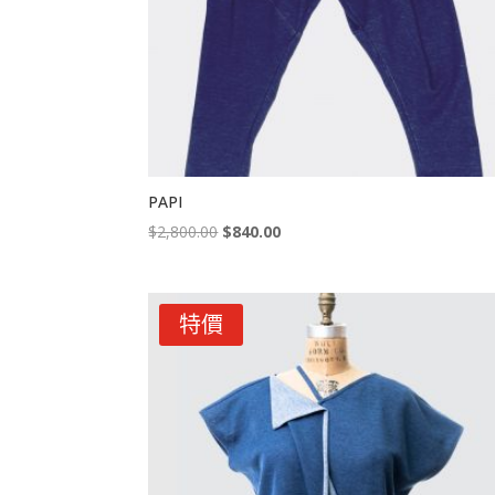
PAPI
Original
Current
$
2,800.00
$
840.00
price
price
was:
is:
$2,800.00.
$840.00.
特價