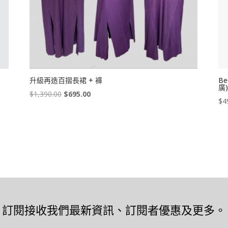
升級再造百摺長裙 + 褲
B
廣
Original
Current
$
1,390.00
$
695.00
$
4
price
price
was:
is:
$1,390.00.
$695.00.
訂閱接收我們最新資訊、訂閱者優惠及更多。