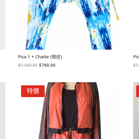
Pisa 1 + Charlie (贈送)
Pi
Original
Current
$
1,900.00
$
760.00
$
1
price
price
was:
is:
$1,900.00.
$760.00.
特價