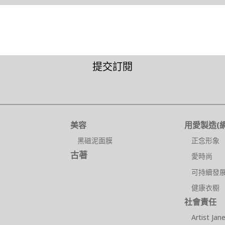
提交訂閱
美容
用愛製造(網
黑磁泥面膜
正念形象
古著
愛時尚
可持續發
健康衣櫉
社會責任
Artist Jan