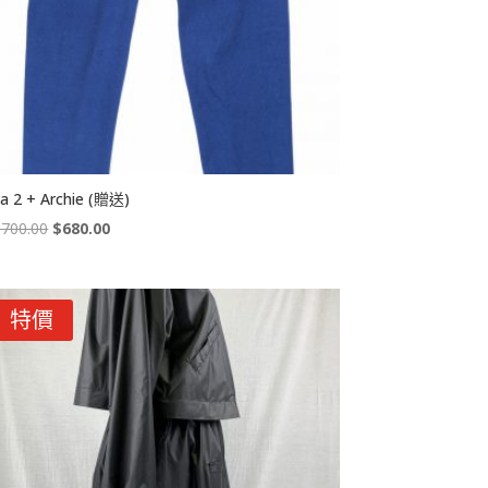
sa 2 + Archie (贈送)
Original
Current
,700.00
$
680.00
price
price
was:
is:
$1,700.00.
$680.00.
特價