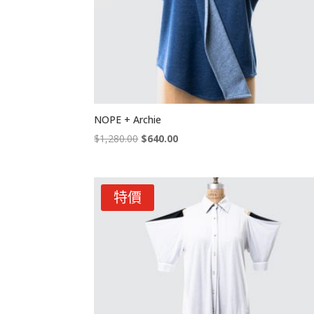
NOPE + Archie
Original
Current
$
1,280.00
$
640.00
price
price
was:
is:
$1,280.00.
$640.00.
特價