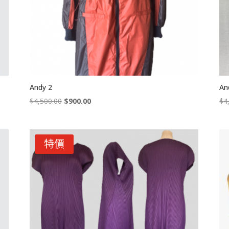
Andy 2
An
Original
Current
$
4,500.00
$
900.00
$
4
price
price
was:
is:
$4,500.00.
$900.00.
特價