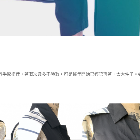
料手感極佳，著嘅次數多不勝數。可是舊年開始已經唔再著，太大件了。