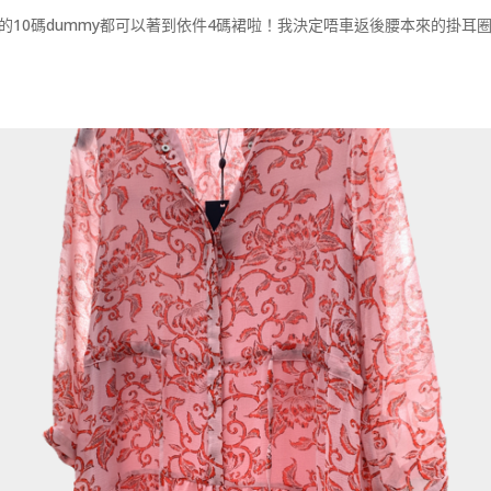
埋鈕的10碼dummy都可以著到依件4碼裙啦！我決定唔車返後腰本來的掛耳