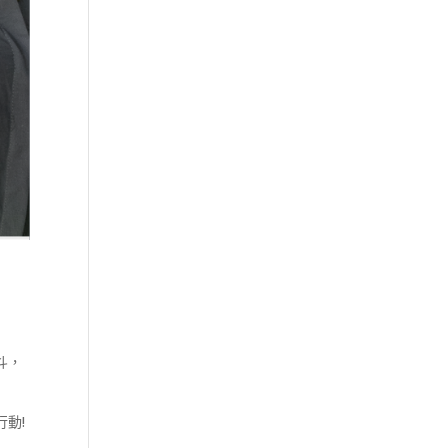
斗，
動!