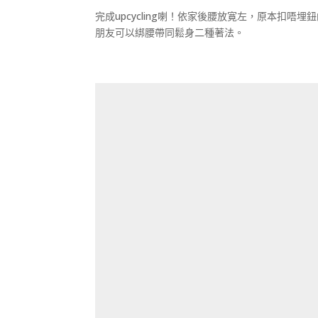
完成upcycling喇！依家後腰放寛左，原本扣唔
朋友可以綁腰帶同鬆身二種著法。