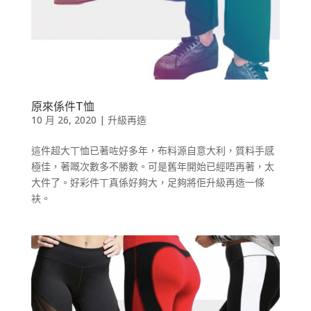
原來係件T恤
10 月 26, 2020
|
升級再造
這件超大丅恤已著咗好多年，布料源自意大利，質料手感
極佳，著嘅次數多不勝數。可是舊年開始已經唔再著，太
大件了。好彩件丅真係好夠大，足夠將佢升級再造一條
衭。