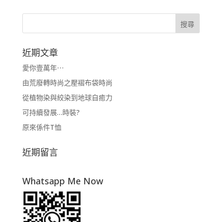
近期文章
愛你壹萬年⋯
由荒廢轉時尚之壓褶布袋時尚
從植物染與絞染到地球自癒力
可持續發展…時裝?
原來係件T恤
近期留言
Whatsapp Me Now