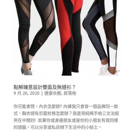
點解鐘意設計雙面及無縫衫？
9 月 20, 2020
|
健康衣櫉
,
部落格
你可能會問，內衣怎麼辦? 內褲我只會穿一個品牌同一款
式，胸衣總有尼龍杖根怎麼辦？我是用純棉手帕三文治般
夾在中間的! 如果你或身邊朋友或是你的小朋友有我同樣
的煩腦，可以分享或私訊傾下生活中的小貼士。