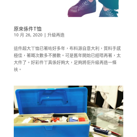
原來係件T恤
10 月 26, 2020
|
升級再造
這件超大丅恤已著咗好多年，布料源自意大利，質料手感
極佳，著嘅次數多不勝數。可是舊年開始已經唔再著，太
大件了。好彩件丅真係好夠大，足夠將佢升級再造一條
衭。