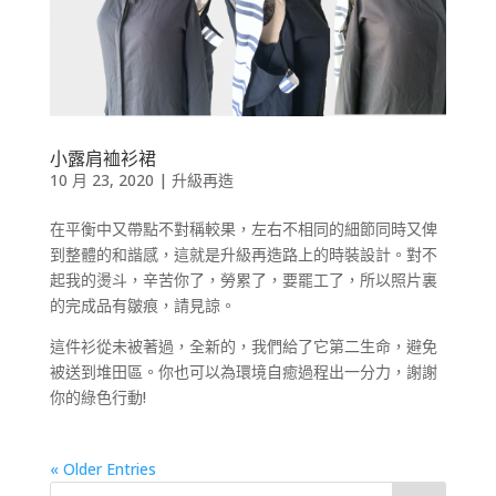
小露肩裇衫裙
10 月 23, 2020
|
升級再造
在平衡中又帶點不對稱較果，左右不相同的細節同時又俾
到整體的和諧感，這就是升級再造路上的時裝設計。對不
起我的燙斗，辛苦你了，勞累了，要罷工了，所以照片裏
的完成品有皺痕，請見諒。
這件衫從未被著過，全新的，我們給了它第二生命，避免
被送到堆田區。你也可以為環境自癒過程出一分力，謝謝
你的綠色行動!
« Older Entries