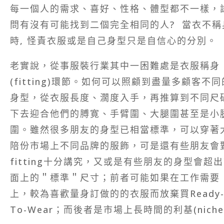
每一個人的需求、喜好、性格、體型都不一樣，
問有沒有可能找到二個完全相同的人?
當衣不稱
時, 怪責衣服或是自己身型只是自信心的分別。
老實說，從事服裝行業其中一困難處是衣服稱身
(fitting)環節。如何可以照顧到盡量多顧客不同
身型，從衣服長度、濶度入手，再推算到不同尺
下去迎合他們的膊寛、手臂圍、大腿圍甚至是小
圍。雖然很多朋友的身型已相當標準，可以穿著
陪份市場上不同品牌的服飾，可是還有些朋友會
fitting十分講究，又或是有些朋友的身型會超
面上的＂標準＂尺寸；前者可能如果在工作需要
上，較為喜歡量身訂做的的衣服而放棄買Ready
To-Wear；而後者是市場上長時間的利基(niche