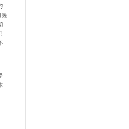
的
用幾
顯
只
不
是
本