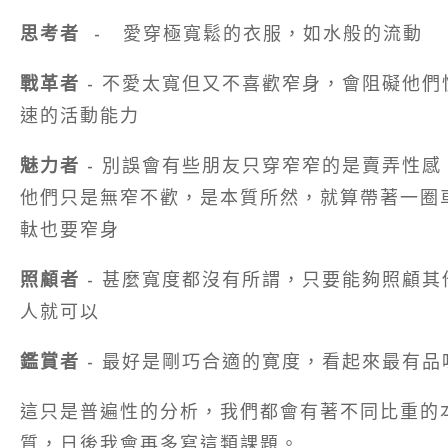
思考者
-
愛穿極寬鬆的衣服，如水般的流動
戰革者
- 不愛太寬但又不喜歡窄身，會阻礙他們
速的活動能力
魅力者
- 別誤會有些朋友只穿窄窄的是賣弄性感
他們只是無窄不歡，是本質所然，就算帶著一圈
軚也要窄身
照顧者
- 甚麼寬度都沒有所謂，只要能夠照顧其
人就可以
鑑賞者
- 最好是剛巧合適的寛度，看起來最有品
這只是普遍性的分析，我們都會有著不同比重的
質，日後我會再多寫這類課題。