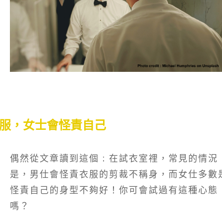
服，女士會怪責自己
偶然從文章讀到這個 : 在試衣室𥚃，常見的情況
是，男仕會怪責衣服的剪裁不稱身，而女仕多數
怪責自己的身型不夠好！你可會試過有這種心態
嗎？