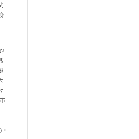
試
身
的
碼
腿
大
對
出市
-
)。