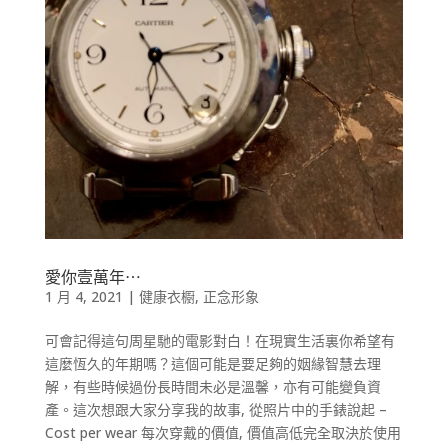
愛你壹萬年⋯
1 月 4, 2021
|
健康衣櫉
,
正念形象
可會記得這句周星馳的電影對白！在現實生活裏你希望有
這麼恆久的年期嗎？這個可能是要足夠的姻緣智慧去理
解，有些時候過份長時間未必是溫馨，亦有可能變負資
產。這次想跟大家分享我的故事, 從照片中的手錶說起 –
Cost per wear 每次穿戴的價值, 價值高低完全取決於使用