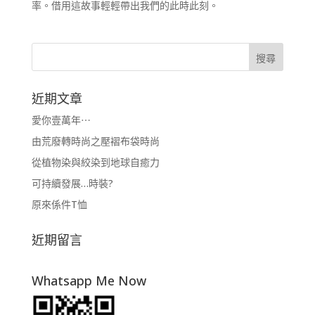
率。借用這故事輕輕帶出我們的此時此刻。
近期文章
愛你壹萬年⋯
由荒廢轉時尚之壓褶布袋時尚
從植物染與絞染到地球自癒力
可持續發展…時裝?
原來係件T恤
近期留言
Whatsapp Me Now